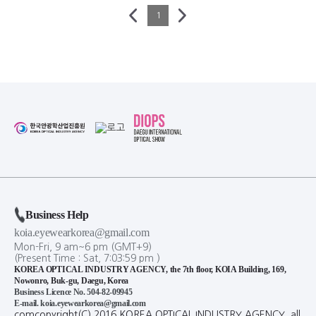
1
Business Help
koia.eyewearkorea@gmail.com
Mon-Fri, 9 am~6 pm (GMT+9)
(Present Time :
Sat,
7
:
03
:
59
pm
)
KOREA OPTICAL INDUSTRY AGENCY, the 7th floor, KOIA Building, 169,
Nowonro, Buk-gu, Daegu, Korea
Business Licence No. 504-82-09945
E-mail. koia.eyewearkorea@gmail.com
comcopyright(C) 2016 KOREA OPTICAL INDUSTRY AGENCY. all